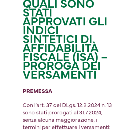
QUALI SONO
STATI
APPROVATI GLI
INDICI
SINTETICI DI
AFFIDABILITÀ
FISCALE (ISA) –
PROROGA DEI
VERSAMENTI
PREMESSA
Con l’art. 37 del DLgs. 12.2.2024 n. 13
sono stati prorogati al 31.7.2024,
senza alcuna maggiorazione, i
termini per effettuare i versamenti: