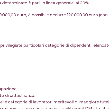
eterminato è pari, in linea generale, al 20%.
00.000,00 euro, è possibile dedurre 120.000,00 euro (co
rivilegiate particolari categorie di dipendenti, elencate
upazione;
o di cittadinanza.
elle categorie di lavoratori meritevoli di maggiore tutela
di maggiorazione che saranno stabiliti con il DM attuat