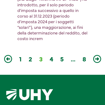
introdotto, per il solo periodo
d’imposta successivo a quello in
corso al 31.12.2023 (periodo
d’imposta 2024 per i soggetti
“solari”), una maggiorazione, ai fini
della determinazione del reddito, del
costo increm
1
2
3
4
5
…
8